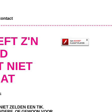
contact
FT Z'N
ID
T NIET
DAT
S
NIET ZELDEN EEN TIK.
NDERE. OF GEWOON VOOR