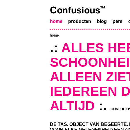
home
producten
blog
pers
home
.:
ALLES HEE
SCHOONHE
ALLEEN ZIE
IEDEREEN 
ALTIJD
:.
CONFUCIU
DE TAS. OBJECT VAN BEGEERTE. 
VOOR ELKE GELEGENHEID EEN A