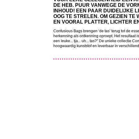
DE HEB. PUUR VANWEGE DE VORM
INHOUD! EEN PAAR DUIDELIJKE L
OOG TE STRELEN. OM GEZIEN TE 
EN VOORAL PLATTER, LICHTER 
Confusious Bags brengen ‘de tas’ terug tot de essen
herkenning als ontkenning oproept. Het resultaat
een leuke... tja... uh... tas?” De unieke collectie C
hoogwaardig kunststof en leverbaar in verschillend