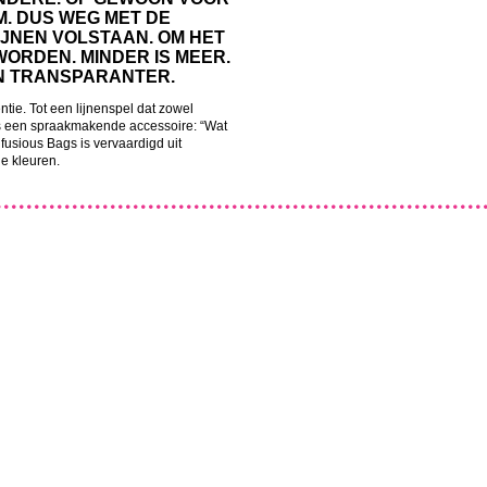
. DUS WEG MET DE
IJNEN VOLSTAAN. OM HET
WORDEN. MINDER IS MEER.
EN TRANSPARANTER.
tie. Tot een lijnenspel dat zowel
 is een spraakmakende accessoire: “Wat
onfusious Bags is vervaardigd uit
e kleuren.